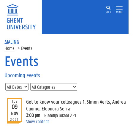
ZOEK
MENU
ΔIALING
Home
Events
Events
On
this
Upcoming events
page
U
p
c
Get to know your colleagues 1: Simon Aerts, Andrea
TUE
o
09
Cuomo, Eleonora Serra
m
NOV
3:00 pm
Blandijn lokaal 2.21
i
2021
Show content
n
g