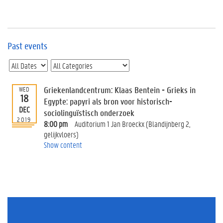
e
v
e
n
t
Past events
s
E
v
Griekenlandcentrum: Klaas Bentein - Grieks in
WED
e
18
n
Egypte: papyri als bron voor historisch-
DEC
t
sociolinguïstisch onderzoek
2019
I
8:00 pm
Auditorium 1 Jan Broeckx (Blandijnberg 2,
n
gelijkvloers)
f
Show content
o
r
m
a
t
i
o